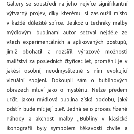
Gallery se soustředí na jeho nejvíce signifikantní
výtvarný projev, díky kterému si zasloužil místo
v každé důležité sbírce. Jelikož u techniky malby
mýdlovými bublinami autor setrval nejdéle ze
všech experimentálních a aplikovaných postupů,
jimiž obohatil a rozšířil výrazové možnosti
malířství za posledních čtyřicet let, proměnil je v
jakési osobní, neodmyslitelně s ním evokující
vizuální spojení. Dokoupil sám o bublinových
obrazech mluví jako o mystériu. Nelze předem
určit, jakou mýdlová bublina získá podobu, jaký
odstín bude mít její pleť. Jedná se o proces řízené
náhody a akčnost malby ,,Bubliny v klasické
ikonografii byly symbolem těkavosti chvíle a