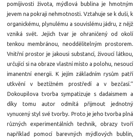
pomíjivosti života, mýdlová bublina je hmotným
jevem na pokraji nehmotnosti. Vztahuje se k duši, k
organickému, plynulému a souvislému jádru, z nějž
vzniká svět. Jejich tvar je ohraničený od okolí
tenkou membránou, neoddělitelným prostorem.
Vnitřní prostor je jakousi substancí, živoucí látkou,
určující si na obraze vlastní místo a polohu, nesoucí
imanentní energii. K jejím základním rysům patří
utkvění v beztížném prostředí a v bezčasí.’’
Dokoupilova tvorba sympatizuje s dadaismem a
díky tomu autor odmítá přijmout jednotný
vynucený styl své tvorby. Proto je jeho tvorba plná
různých experimentálních technik, obrazy tvoří
například pomocí barevných mýdlových bublin,