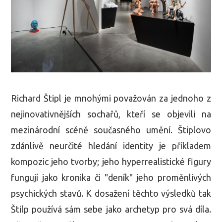
Richard Štipl je mnohými považován za jednoho z
nejinovativnějších sochařů, kteří se objevili na
mezinárodní scéně současného umění. Štiplovo
zdánlivě neurčité hledání identity je příkladem
kompozic jeho tvorby; jeho hyperrealistické figury
fungují jako kronika či "deník" jeho proměnlivých
psychických stavů. K dosažení těchto výsledků tak
Štilp používá sám sebe jako archetyp pro svá díla.