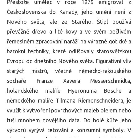
Přestože umělec v roce 1979 emigroval z
Československa do Kanady, jeho umění není z
Nového světa, ale ze Starého. Štipl používá
převážně dřevo a lité kovy a ve svém pečlivém
řemeslném zpracování naráží na výrazné gotické a
barokní techniky, které odlišovaly starosvětskou
Evropu od dnešního Nového světa. Figurativní vliv
starých mistrů, včetně německo-rakouského
sochaře Franze Xavera Messerschmidta,
holandského malíře Hyeronuma Bosche a
německého malíře Tilmana Riemenschneidera, je
využit k vytvoření povrchových maleb olejem nebo
tuší mnohem novějšího data. Do holé kůže jeho
výtvorů vyrývá tetování a konzumní symboly. V