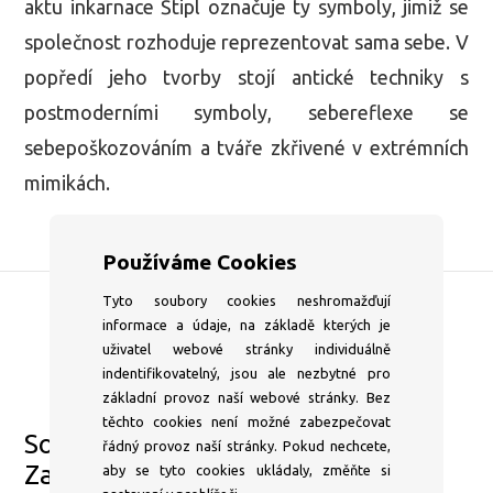
aktu inkarnace Štipl označuje ty symboly, jimiž se
společnost rozhoduje reprezentovat sama sebe. V
popředí jeho tvorby stojí antické techniky s
postmoderními symboly, sebereflexe se
sebepoškozováním a tváře zkřivené v extrémních
mimikách.
Používáme Cookies
Tyto soubory cookies neshromažďují
informace a údaje, na základě kterých je
DSC Gallery
uživatel webové stránky individuálně
indentifikovatelný, jsou ale nezbytné pro
Pondělí–⁠Pátek 13–⁠18:00
základní provoz naší webové stránky. Bez
info@dscgallery.com
těchto cookies není možné zabezpečovat
Sobota–⁠Neděle a státní svátky
řádný provoz naší stránky. Pokud nechcete,
Zavřeno
aby se tyto cookies ukládaly, změňte si